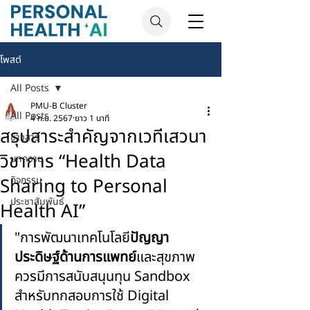
โพสต์
All Posts
PMU-B Cluster
All Posts
4 ก.ย. 2567
ยาว 1 นาที
สรุปสาระสำคัญจากเวทีเสวนา
ข่าวสาร
วิชาการ “Health Data
บทความ
Sharing to Personal
กิจกรรม
ประชาสัมพันธ์
Health AI”
"การพัฒนาเทคโนโลยี
ปัญญา
ประดิษฐ์ด้านการแพทย์
และสุขภาพ 
ควรมีการสนับสนุนทุน Sandbox 
สำหรับทกสอบการใช้ Digital 