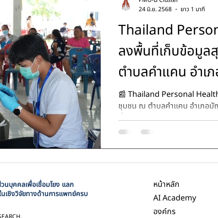
PMU-B Cluster
24 มิ.ย. 2568
ยาว 1 นาที
Thailand Person
ลงพื้นที่เก็บข้อมู
ตำบลคำแคน อำเภอม
ขอนแก่น
📰 Thailand Personal Health A
ชุมชน ณ ตำบลคำแคน อำเภอมัญจาคีรี จังหวัดข
ที่24มิถุนายน2568...
หน้าหลัก
นบุคคลเพื่อเชื่อมโยง แลก
ในเชิงวิจัยทางด้านการแพทย์ครบ
AI Academy
องค์กร
SEARCH,