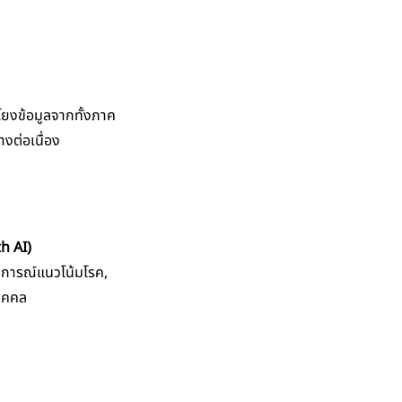
ยงข้อมูลจากทั้งภาค
างต่อเนื่อง
h AI)
ดการณ์แนวโน้มโรค,
บุคคล