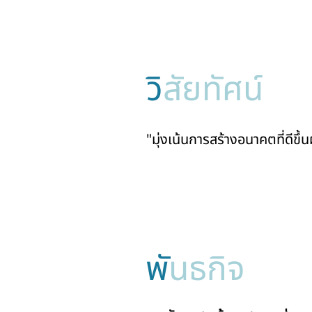
วิ
สัยทัศน์
"มุ่งเน้นการสร้างอนาคตที่ดีขึ
พั
นธกิจ