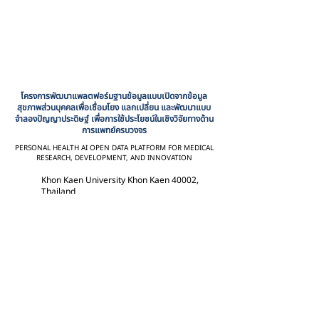
โครงการพัฒนาแพลตฟอร์มฐานข้อมูลแบบเปิดจากข้อมูล
สุขภาพส่วนบุคคลเพื่อเชื่อมโยง แลกเปลี่ยน และพัฒนาแบบ
จำลองปัญญาประดิษฐ์ เพื่อการใช้ประโยชน์ในเชิงวิจัยทางด้าน
การแพทย์ครบวงจร
PERSONAL HEALTH AI OPEN DATA PLATFORM FOR MEDICAL
RESEARCH, DEVELOPMENT, AND INNOVATION
Khon Kaen University Khon Kaen 40002,
Thailand
personal.health.ai@gmail.com
+66 43 123 456
+66 43 123 456
+66 43 123 456